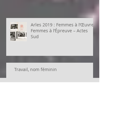
Arles 2019 : Femmes à l’Œuvre,
Femmes à l’Épreuve – Actes
Sud
Travail, nom féminin
Penser la violence des femmes
Tueuses, ogresses, sorcières, pédophiles, hystériques, criminelles, délinqu
FemmesPHOTOgraphes : se
cheffes de gang,...
mobiliser !