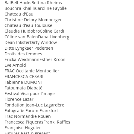
Bal
Bell Hooks
Bettina Rheims
Bouchra Khalili
Caroline Fayolle
Chateau d'Eau
Christine Delory-Momberger
Château d'eau Toulouse
Claudia Huidobro
Coline Cardi
Céline van Balen
Dana Lixenberg
Dean Inkster
Dirty Window
Ditte Lyngkaer Pedersen
Droits des femmes
Ericka Weidmann
Esther Kroon
Eve Arnold
FRAC Occitanie Montpellier
FRANCESCA CESARI
Fabienne DUMONT
Fatoumata Diabaté
Festival Visa pour l’image
Florence Lazar
Fondation Jean-Luc Lagardère
Fotografie Forum Frankfurt
Frac Normandie Rouen
Francesca Piqueras
Franki Raffles
Françoise Huguier
Futures Past & Present