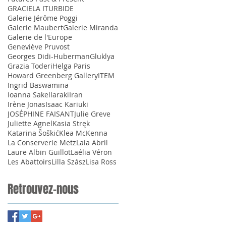
GRACIELA ITURBIDE
Galerie Jérôme Poggi
Galerie Maubert
Galerie Miranda
Galerie de l'Europe
Geneviève Pruvost
Georges Didi-Huberman
Gluklya
Grazia Toderi
Helga Paris
Howard Greenberg Gallery
ITEM
Ingrid Baswamina
Ioanna Sakellaraki
Iran
Irène Jonas
Isaac Kariuki
JOSÉPHINE FAISANT
Julie Greve
Juliette Agnel
Kasia Stręk
Katarina Šoškić
Klea McKenna
La Conserverie Metz
Laia Abril
Laure Albin Guillot
Laélia Véron
Les Abattoirs
Lilla Szász
Lisa Ross
Retrouvez-nous