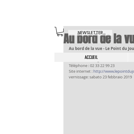
NEWSLETTER
Au bord de la v
Au bord de la vue - Le Point du Jou
107 avenue de Paris 
ACCUEIL
50100 Cherbourg
Téléphone : 02 33 22 99 23
Site internet :
 http://www.lepointduj
vernissage: sabato 23 febbraio 2019 