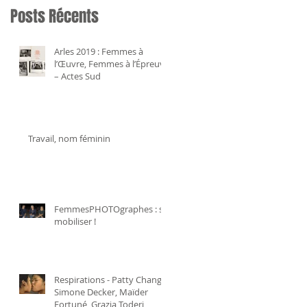
Posts Récents
Arles 2019 : Femmes à
l’Œuvre, Femmes à l’Épreuve
– Actes Sud
Travail, nom féminin
FemmesPHOTOgraphes : se
mobiliser !
Respirations - Patty Chang,
Simone Decker, Maïder
Fortuné, Grazia Toderi