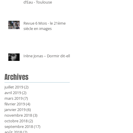
d’Eau - Toulouse
Revue 6 Mois - le 21ème
siècle en images
Irène Jonas – Dormir dit-elle
Archives
juillet 2019
(2)
2 posts
avril 2019
(2)
2 posts
mars 2019
(7)
7 posts
février 2019
(4)
4 posts
janvier 2019
(6)
6 posts
novembre 2018
(3)
3 posts
octobre 2018
(2)
2 posts
septembre 2018
(17)
17 posts
août 2018
(2)
2 posts