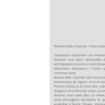
©Marina Ballo Charmet - 
Primo cam
L’exposition rassemble une trentai
donnent une vision d’ensemble de 
photographie comme un outil d’expér
l’alternative description / ficti
contemporaine.
Marina Ballo Charmet s’est toujour
excentriques du regard : tout se pas
Premier champ »), la vision dite « pé
divague à la surface des corps. Les i
distants, mais reliés dans un réseau
d’une photogénie descriptive et spe
ensemble à l’autre, l’image, statiqu