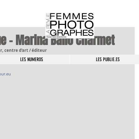
ue - Marina Ballo Charmet
r, centre d'art / éditeur 
LES NUMEROS
LES PUBLIE.ES
our.eu