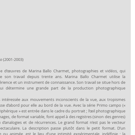
po
 (2001-2003)
ne d’œuvres de Marina Ballo Charmet, photographies et vidéos, qui 
son travail depuis trente ans. Marina Ballo Charmet utilise la 
ience et un instrument de connaissance. Son travail se situe hors de 
on qui détermine une grande part de la production photographique 
s intéressée aux mouvements inconscients de la vue, aux tropismes 
se d’abord pour elle au bord de la vue. Avec la série Primo campo (« 
riphérique » est entrée dans le cadre du portrait ; l’œil photographique 
mages, de format variable, font appel à des registres (sinon des genres) 
 d’analogies et de récurrences. Le grand format n’est pas le vecteur 
ctaculaire. La description passe plutôt dans le petit format. D’un 
e ou animée, est le lieu d’une intimité expérimentale, indéfinie ; la 