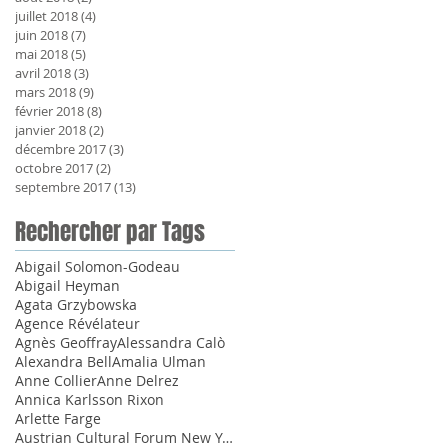
juillet 2018
(4)
4 posts
juin 2018
(7)
7 posts
mai 2018
(5)
5 posts
avril 2018
(3)
3 posts
mars 2018
(9)
9 posts
février 2018
(8)
8 posts
janvier 2018
(2)
2 posts
décembre 2017
(3)
3 posts
octobre 2017
(2)
2 posts
septembre 2017
(13)
13 posts
Rechercher par Tags
Abigail Solomon-Godeau
Abigail Heyman
Agata Grzybowska
Agence Révélateur
Agnès Geoffray
Alessandra Calò
Alexandra Bell
Amalia Ulman
Anne Collier
Anne Delrez
Annica Karlsson Rixon
Arlette Farge
Austrian Cultural Forum New York