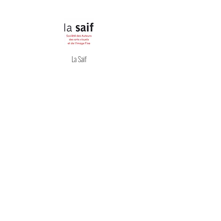
La Saif
Pollen difpop
UMPT