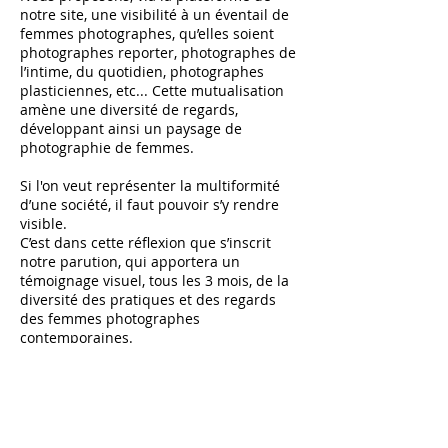
notre site, une visibilité à un éventail de
femmes photographes, qu’elles soient
photographes reporter, photographes de
l’intime, du quotidien, photographes
plasticiennes, etc... Cette mutualisation
amène une diversité de regards,
développant ainsi un paysage de
photographie de femmes.
Si l'on veut représenter la multiformité
d’une société, il faut pouvoir s’y rendre
visible.
C’est dans cette réflexion que s’inscrit
notre parution, qui apportera un
témoignage visuel, tous les 3 mois, de la
diversité des pratiques et des regards
des femmes photographes
contemporaines.
La diversité des points de vue étant notre
force, nous voulons aussi faire de cette
revue un espace ouvert à toutes et à
tous, et offrir à chacune et chacun, au fil
des numéros par le biais de l’édito, la