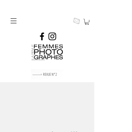
Couverture / Noémi Aubry
REVUE N°2