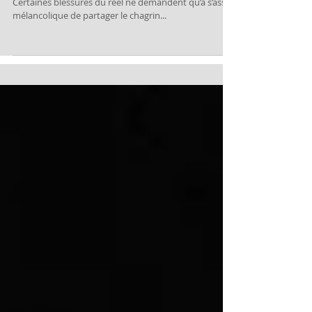
Anja Niemi, La femme qui n’a jamais existé
Certaines blessures du réel ne demandent qu’à s’asseoir près des héroïn
mélancolique de partager le chagrin...