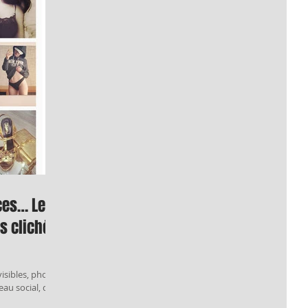
ices… Les
es clichés
isibles, photo
seau social, des