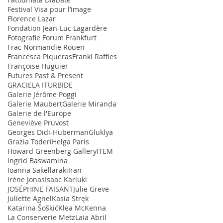
Festival Visa pour l’image
Florence Lazar
Fondation Jean-Luc Lagardère
Fotografie Forum Frankfurt
Frac Normandie Rouen
Francesca Piqueras
Franki Raffles
Françoise Huguier
Futures Past & Present
GRACIELA ITURBIDE
Galerie Jérôme Poggi
Galerie Maubert
Galerie Miranda
Galerie de l'Europe
Geneviève Pruvost
Georges Didi-Huberman
Gluklya
Grazia Toderi
Helga Paris
Howard Greenberg Gallery
ITEM
Ingrid Baswamina
Ioanna Sakellaraki
Iran
Irène Jonas
Isaac Kariuki
JOSÉPHINE FAISANT
Julie Greve
Juliette Agnel
Kasia Stręk
Katarina Šoškić
Klea McKenna
La Conserverie Metz
Laia Abril