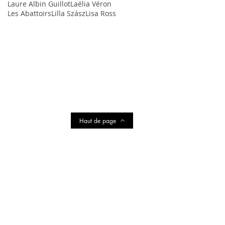
Laure Albin Guillot
Laélia Véron
Les Abattoirs
Lilla Szász
Lisa Ross
Haut de page