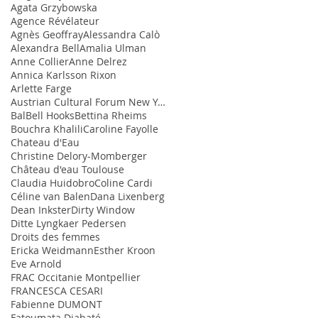
Agata Grzybowska
Agence Révélateur
Agnès Geoffray
Alessandra Calò
Alexandra Bell
Amalia Ulman
Anne Collier
Anne Delrez
Annica Karlsson Rixon
Arlette Farge
Austrian Cultural Forum New York
Bal
Bell Hooks
Bettina Rheims
Bouchra Khalili
Caroline Fayolle
Chateau d'Eau
Christine Delory-Momberger
Château d'eau Toulouse
Claudia Huidobro
Coline Cardi
Céline van Balen
Dana Lixenberg
Dean Inkster
Dirty Window
Ditte Lyngkaer Pedersen
Droits des femmes
Ericka Weidmann
Esther Kroon
Eve Arnold
FRAC Occitanie Montpellier
FRANCESCA CESARI
Fabienne DUMONT
Fatoumata Diabaté