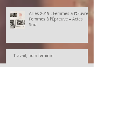
Arles 2019 : Femmes à l’Œuvre,
Femmes à l’Épreuve – Actes
Sud
Travail, nom féminin
Ain't I a Woman? de bell hooks : au nom des f
Titre: Ne suis-je pas une femme ? Éditeur: Cambourakis Date de sortie: 23/09/2015 Pages: 224 Autrice: bell hooks
FemmesPHOTOgraphes : se
Prix: 22,50 € « Ne...
mobiliser !