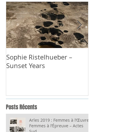
Sophie Ristelhueber –
GRACIELA ITU
Sunset Years
Posts Récents
Arles 2019 : Femmes à l’Œuvre,
Femmes à l’Épreuve – Actes
Sud