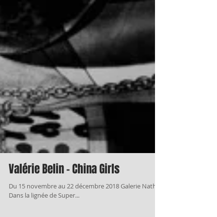
Valérie Belin – China Girls
Du 15 novembre au 22 décembre 2018 Galerie Nathalie Obadia - Bruxelles Opaline Crystal Flask © Valérie Belin