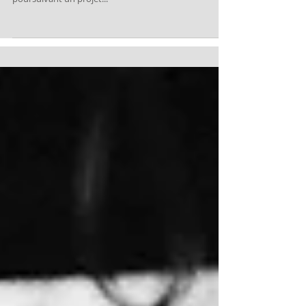
Depuis plus de quarante ans, la photographe américaine Wendy Ewald - 
poursuivant un projet...