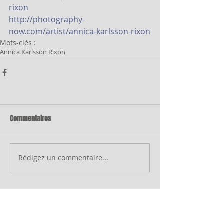
rixon
http://photography-
now.com/artist/annica-karlsson-rixon
Mots-clés :
Annica Karlsson Rixon
Commentaires
Rédigez un commentaire...