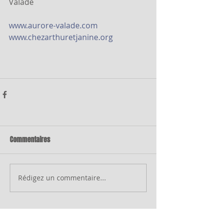
Valade
www.aurore-valade.com
www.chezarthuretjanine.org
Commentaires
Rédigez un commentaire...